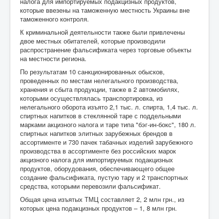
налога для импортируемых подакцизных продуктов,
которые ввезены на таможенную местность Украины вне
таможенного контроля.
К криминальной деятельности также были привлечены
двое местных обитателей, которые производили
распространение фальсификата через торговые объекты
на местности региона.
По результатам 10 санкционированных обысков,
проведенных по местам нелегального производства,
хранения и сбыта продукции, также в 2 автомобилях,
которыми осуществлялась транспортировка, из
нелегального оборота изъято 2,1 тыс. л. спирта, 1,4 тыс. л.
спиртных напитков в стеклянной таре с поддельными
марками акцизного налога и таре типа "бэг-ин-бокс", 180 л.
спиртных напитков элитных зарубежных брендов в
ассортименте и 730 пачек табачных изделий зарубежного
производства в ассортименте без российских марок
акцизного налога для импортируемых подакцизных
продуктов, оборудования, обеспечивающего общее
создание фальсификата, пустую тару и 2 транспортных
средства, которыми перевозили фальсификат.
Общая цена изъятых ТМЦ составляет 2, 2 млн грн., из
которых цена подакцизных продуктов – 1, 8 млн грн.