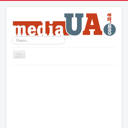
Искать...
Включить/
выключить
навигацию
Новости
Архив
События
Политика
Мир
Шоу-биз
Технологии