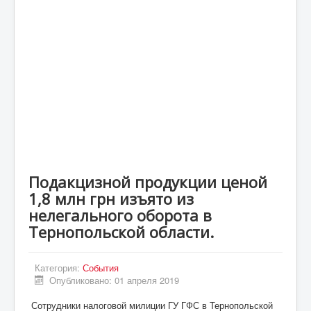
Статьи
Экономика
Киев
Новости Украины
Крым
Спорт
Футбол
Подакцизной продукции ценой
Происшествия
1,8 млн грн изъято из
UA
нелегального оборота в
Тернопольской области.
ENG
DE
Категория:
События
ES
Опубликовано: 01 апреля 2019
PL
Сотрудники налоговой милиции ГУ ГФС в Тернопольской