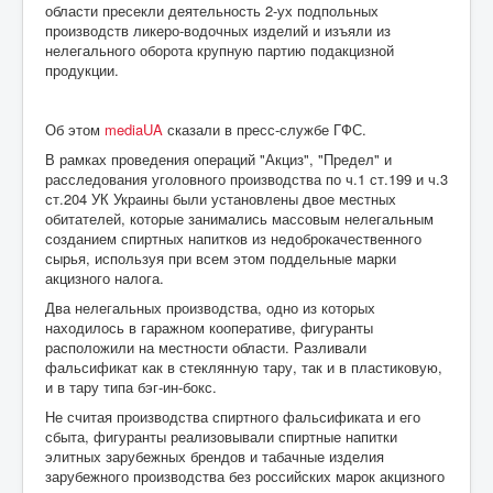
области пресекли деятельность 2-ух подпольных
производств ликеро-водочных изделий и изъяли из
нелегального оборота крупную партию подакцизной
продукции.
Об этом
mediaUA
сказали в пресс-службе ГФС.
В рамках проведения операций "Акциз", "Предел" и
расследования уголовного производства по ч.1 ст.199 и ч.3
ст.204 УК Украины были установлены двое местных
обитателей, которые занимались массовым нелегальным
созданием спиртных напитков из недоброкачественного
сырья, используя при всем этом поддельные марки
акцизного налога.
Два нелегальных производства, одно из которых
находилось в гаражном кооперативе, фигуранты
расположили на местности области. Разливали
фальсификат как в стеклянную тару, так и в пластиковую,
и в тару типа бэг-ин-бокс.
Не считая производства спиртного фальсификата и его
сбыта, фигуранты реализовывали спиртные напитки
элитных зарубежных брендов и табачные изделия
зарубежного производства без российских марок акцизного