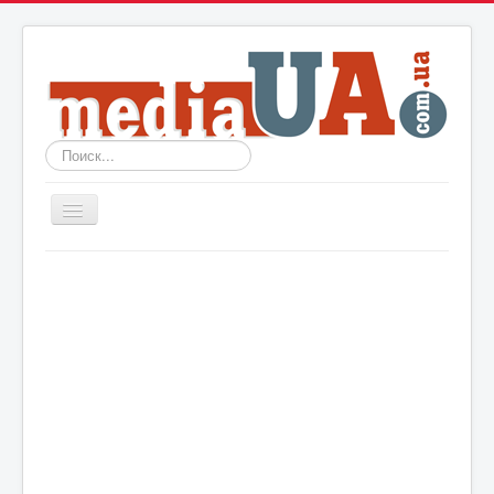
Искать...
Включить/
выключить
навигацию
Новости
Архив
События
Политика
Мир
Шоу-биз
Технологии