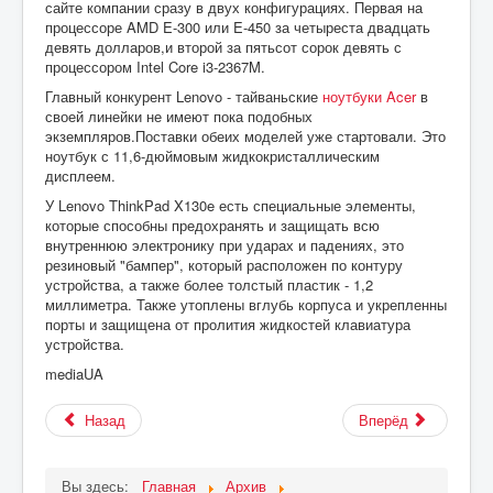
сайте компании сразу в двух конфигурациях. Первая на
процессоре AMD E-300 или E-450 за четыреста двадцать
девять долларов,и второй за пятьсот сорок девять с
процессором Intel Core i3-2367M.
Главный конкурент Lenovo - тайваньские
ноутбуки Acer
в
своей линейки не имеют пока подобных
экземпляров.Поставки обеих моделей уже стартовали. Это
ноутбук с 11,6-дюймовым жидкокристаллическим
дисплеем.
У Lenovo ThinkPad X130e есть специальные элементы,
которые способны предохранять и защищать всю
внутреннюю электронику при ударах и падениях, это
резиновый "бампер", который расположен по контуру
устройства, а также более толстый пластик - 1,2
миллиметра. Также утоплены вглубь корпуса и укрепленны
порты и защищена от пролития жидкостей клавиатура
устройства.
mediaUA
Назад
Вперёд
Вы здесь:
Главная
Архив