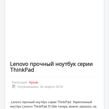
Статьи
Экономика
Киев
Новости Украины
Крым
Спорт
Футбол
Lenovo прочный ноутбук серии
Происшествия
ThinkPad
UA
ENG
Категория:
Архив
Опубликовано: 02 апреля 2019
DE
ES
Lenovo прочный ноутбук серии ThinkPad. Укрепленный
ноутбук Lenovo ThinkPad X130e теперь можно заказать на
PL