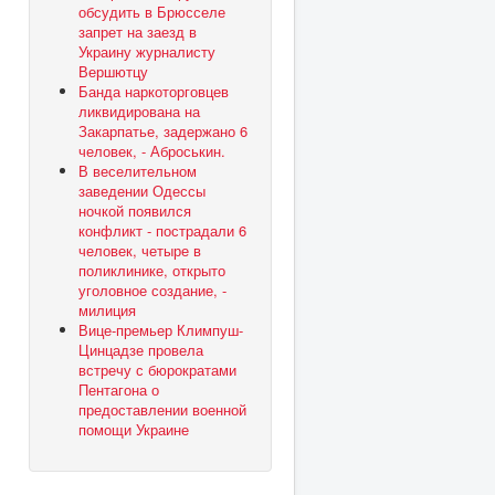
обсудить в Брюсселе
запрет на заезд в
Украину журналисту
Вершютцу
Банда наркоторговцев
ликвидирована на
Закарпатье, задержано 6
человек, - Аброськин.
В веселительном
заведении Одессы
ночкой появился
конфликт - пострадали 6
человек, четыре в
поликлинике, открыто
уголовное создание, -
милиция
Вице-премьер Климпуш-
Цинцадзе провела
встречу с бюрократами
Пентагона о
предоставлении военной
помощи Украине