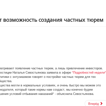
т возможность создания частных тюрем
атривают появление частных тюрем, а лишь привлечение инвесторов.
 юстиции Наталья Севостьянова заявила в эфире
"Подробностей недели"
литики с энтузиазмом говорят о постройке частных тюрем для тех
бщества.
бщества могли в нормальных условиях, и очень быстро мы можем это
нодателя, который такие нормы нам создаст, мы конечно будем
шения условий отбывания наказаний" - объяснила Севостьянова.
Вперёд