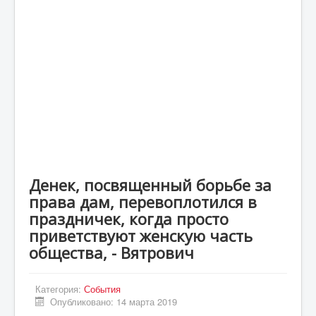
Статьи
Экономика
Киев
Новости Украины
Крым
Спорт
Футбол
Денек, посвященный борьбе за
Происшествия
права дам, перевоплотился в
UA
праздничек, когда просто
приветствуют женскую часть
ENG
общества, - Вятрович
DE
ES
Категория:
События
Опубликовано: 14 марта 2019
PL