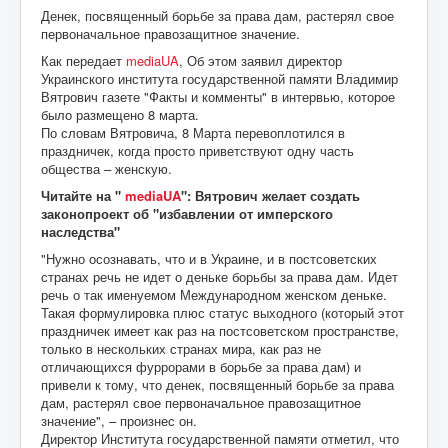
Денек, посвященный борьбе за права дам, растерял свое
первоначальное правозащитное значение.
Как передает
mediaUA
, Об этом заявил директор
Украинского института государственной памяти Владимир
Вятрович газете "Факты и комменты" в интервью, которое
было размещено 8 марта.
По словам Вятровича, 8 Марта перевоплотился в
праздничек, когда просто приветствуют одну часть
общества – женскую.
Читайте на "
mediaUA
": Вятрович желает создать
законопроект об "избавлении от имперского
наследства"
"Нужно осознавать, что и в Украине, и в постсоветских
странах речь не идет о деньке борьбы за права дам. Идет
речь о так именуемом Международном женском деньке.
Такая формулировка плюс статус выходного (который этот
праздничек имеет как раз на постсоветском пространстве,
только в нескольких странах мира, как раз не
отличающихся фуррорами в борьбе за права дам) и
привели к тому, что денек, посвященный борьбе за права
дам, растерял свое первоначальное правозащитное
значение", – произнес он.
Директор Института государственной памяти отметил, что