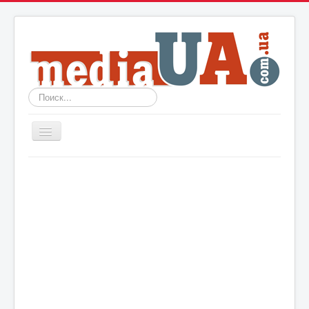
Искать...
Включить/
выключить
навигацию
Новости
Архив
События
Политика
Мир
Шоу-биз
Технологии