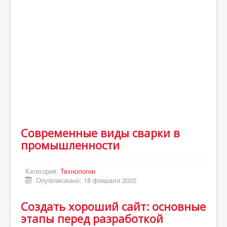
Статьи
Экономика
Киев
Новости Украины
Крым
Спорт
Футбол
Современные виды сварки в
Происшествия
промышленности
UA
ENG
Категория:
Технологии
Опубликовано: 18 февраля 2020
DE
Cоздать хороший сайт: основные
ES
этапы перед разработкой
PL