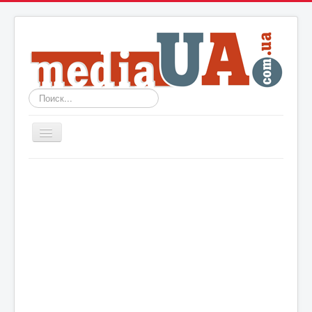
Искать...
Включить/
выключить
навигацию
Новости
Архив
События
Политика
Мир
Шоу-биз
Технологии