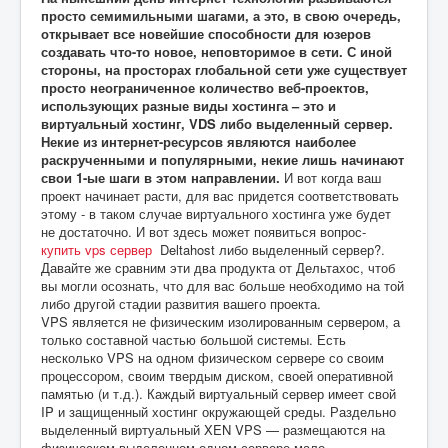
просто семимильными шагами, а это, в свою очередь,
открывает все новейшие способности для юзеров
создавать что-то новое, неповторимое в сети. С иной
стороны, на просторах глобальной сети уже существует
просто неограниченное количество веб-проектов,
использующих разные виды хостинга – это и
виртуальный хостинг, VDS либо выделенный сервер.
Некие из интернет-ресурсов являются наиболее
раскрученными и популярными, некие лишь начинают
свои 1-ые шаги в этом направлении.
И вот когда ваш
проект начинает расти, для вас придется соответствовать
этому - в таком случае виртуального хостинга уже будет
не достаточно. И вот здесь может появиться вопрос-
купить vps сервер
Deltahost либо выделенный сервер?.
Давайте же сравним эти два продукта от Дельтахос, чтоб
вы могли осознать, что для вас больше необходимо на той
либо другой стадии развития вашего проекта.
VPS является не физическим изолированным сервером, а
только составной частью большой системы. Есть
несколько VPS на одном физическом сервере со своим
процессором, своим твердым диском, своей оперативной
памятью (и т.д.). Каждый виртуальный сервер имеет свой
IP и защищенный хостинг окружающей среды. Раздельно
выделенный виртуальный XEN VPS — размещаются на
физическом выделенном одном сервере мало