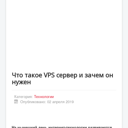
Статьи
Экономика
Киев
Новости Украины
Крым
Спорт
Футбол
Что такое VPS сервер и зачем он
Происшествия
нужен
UA
ENG
Категория:
Технологии
Опубликовано: 02 апреля 2019
DE
ES
PL
На нынешний день интернет-технологии развиваются