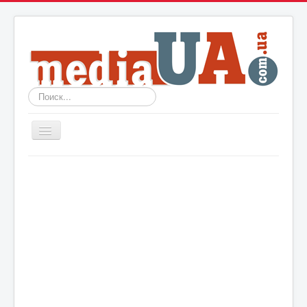
Искать...
Включить/
выключить
навигацию
Новости
Архив
События
Политика
Мир
Шоу-биз
Технологии