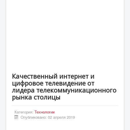
Статьи
Экономика
Киев
Новости Украины
Крым
Спорт
Футбол
Качественный интернет и
Происшествия
цифровое телевидение от
UA
лидера телекоммуникационного
рынка столицы
ENG
DE
Категория:
Технологии
ES
Опубликовано: 02 апреля 2019
PL