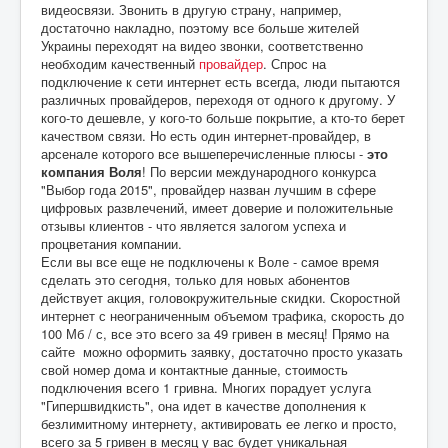
видеосвязи. Звонить в другую страну, например,
достаточно накладно, поэтому все больше жителей
Украины переходят на видео звонки, соответственно
необходим качественный
провайдер
. Спрос на
подключение к сети интернет есть всегда, люди пытаются
различных провайдеров, переходя от одного к другому. У
кого-то дешевле, у кого-то больше покрытие, а кто-то берет
качеством связи. Но есть один интернет-провайдер, в
арсенале которого все вышеперечисленные плюсы -
это
компания Воля
! По версии международного конкурса
"Выбор года 2015", провайдер назван лучшим в сфере
цифровых развлечений, имеет доверие и положительные
отзывы клиентов - что является залогом успеха и
процветания компании.
Если вы все еще не подключены к Воле - самое время
сделать это сегодня, только для новых абонентов
действует акция, головокружительные скидки. Скоростной
интернет с неограниченным объемом трафика, скорость до
100 Мб / с, все это всего за 49 гривен в месяц! Прямо на
сайте можно оформить заявку, достаточно просто указать
свой номер дома и контактные данные, стоимость
подключения всего 1 гривна. Многих порадует услуга
"Гипершвидкисть", она идет в качестве дополнения к
безлимитному интернету, активировать ее легко и просто,
всего за 5 гривен в месяц у вас будет уникальная