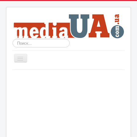
Искать...
Включить/
выключить
навигацию
Новости
Архив
События
Политика
Мир
Шоу-биз
Технологии