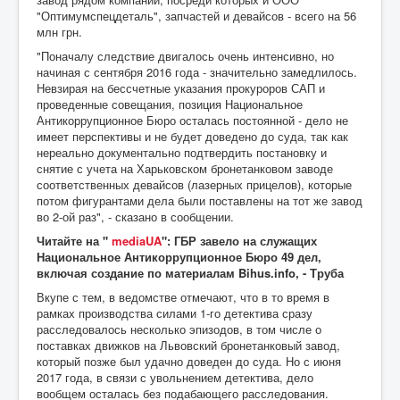
"Оптимумспецдеталь", запчастей и девайсов - всего на 56
млн грн.
"Поначалу следствие двигалось очень интенсивно, но
начиная с сентября 2016 года - значительно замедлилось.
Невзирая на бессчетные указания прокуроров САП и
проведенные совещания, позиция Национальное
Антикоррупционное Бюро осталась постоянной - дело не
имеет перспективы и не будет доведено до суда, так как
нереально документально подтвердить постановку и
снятие с учета на Харьковском бронетанковом заводе
соответственных девайсов (лазерных прицелов), которые
потом фигурантами дела были поставлены на тот же завод
во 2-ой раз", - сказано в сообщении.
Читайте на "
mediaUA
": ГБР завело на служащих
Национальное Антикоррупционное Бюро 49 дел,
включая создание по материалам Bihus.info, - Труба
Вкупе с тем, в ведомстве отмечают, что в то время в
рамках производства силами 1-го детектива сразу
расследовалось несколько эпизодов, в том числе о
поставках движков на Львовский бронетанковый завод,
который позже был удачно доведен до суда. Но с июня
2017 года, в связи с увольнением детектива, дело
вообщем осталась без подабающего расследования.