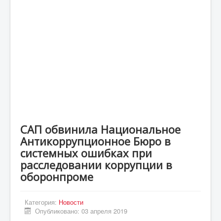
Статьи
Экономика
Киев
Новости Украины
Крым
Спорт
Футбол
САП обвинила Национальное
Происшествия
Антикоррупционное Бюро в
UA
системных ошибках при
расследовании коррупции в
ENG
оборонпроме
DE
ES
Категория:
Новости
Опубликовано: 03 апреля 2019
PL