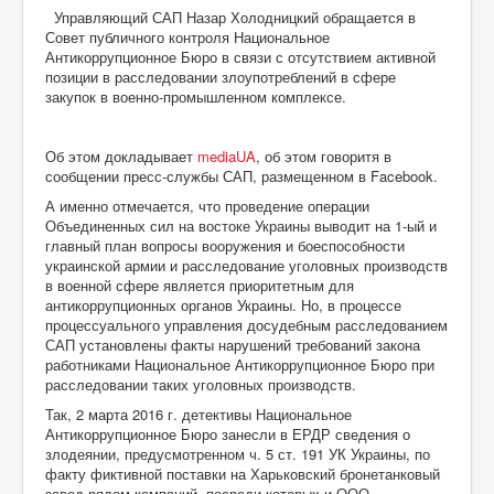
Управляющий САП Назар Холодницкий обращается в
Совет публичного контроля Национальное
Антикоррупционное Бюро в связи с отсутствием активной
позиции в расследовании злоупотреблений в сфере
закупок в военно-промышленном комплексе.
Об этом докладывает
mediaUA
, об этом говоритя в
сообщении пресс-службы САП, размещенном в Facebook.
А именно отмечается, что проведение операции
Объединенных сил на востоке Украины выводит на 1-ый и
главный план вопросы вооружения и боеспособности
украинской армии и расследование уголовных производств
в военной сфере является приоритетным для
антикоррупционных органов Украины. Но, в процессе
процессуального управления досудебным расследованием
САП установлены факты нарушений требований закона
работниками Национальное Антикоррупционное Бюро при
расследовании таких уголовных производств.
Так, 2 марта 2016 г. детективы Национальное
Антикоррупционное Бюро занесли в ЕРДР сведения о
злодеянии, предусмотренном ч. 5 ст. 191 УК Украины, по
факту фиктивной поставки на Харьковский бронетанковый
завод рядом компаний, посреди которых и ООО