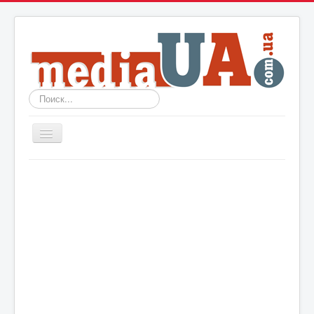
Искать...
Включить/
выключить
навигацию
Новости
Архив
События
Политика
Мир
Шоу-биз
Технологии