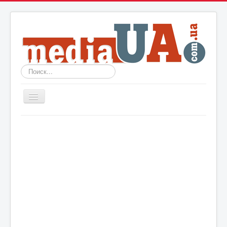
Искать...
Включить/
выключить
навигацию
Новости
Архив
События
Политика
Мир
Шоу-биз
Технологии