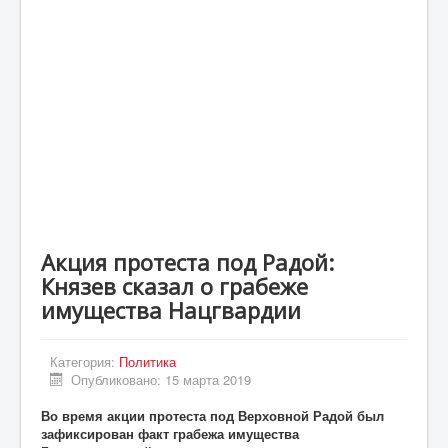
Статьи
Экономика
Киев
Новости Украины
Крым
Спорт
Футбол
Акция протеста под Радой:
Происшествия
Князев сказал о грабеже
UA
имущества Нацгвардии
ENG
Категория:
Политика
DE
Опубликовано: 15 марта 2019
ES
Во время акции протеста под Верховной Радой был
зафиксирован факт грабежа имущества
PL