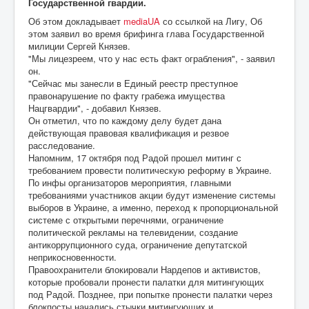
Государственной гвардии.
Об этом докладывает
mediaUA
со ссылкой на Лигу, Об
этом заявил во время брифинга глава Государственной
милиции Сергей Князев.
"Мы лицезреем, что у нас есть факт ограбления", - заявил
он.
"Сейчас мы занесли в Единый реестр преступное
правонарушение по факту грабежа имущества
Нацгвардии", - добавил Князев.
Он отметил, что по каждому делу будет дана
действующая правовая квалификация и резвое
расследование.
Напомним, 17 октября под Радой прошел митинг с
требованием провести политическую реформу в Украине.
По инфы организаторов мероприятия, главными
требованиями участников акции будут изменение системы
выборов в Украине, а именно, переход к пропорциональной
системе с открытыми перечнями, ограничение
политической рекламы на телевидении, создание
антикоррупционного суда, ограничение депутатской
неприкосновенности.
Правоохранители блокировали Нардепов и активистов,
которые пробовали пронести палатки для митингующих
под Радой. Позднее, при попытке пронести палатки через
блокпосты начались стычки митингующих и