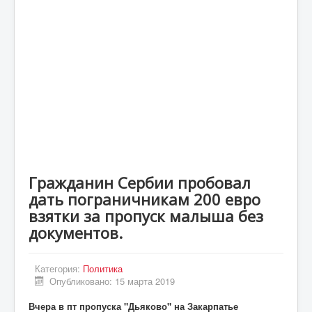
Статьи
Экономика
Киев
Новости Украины
Крым
Спорт
Футбол
Гражданин Сербии пробовал
Происшествия
дать пограничникам 200 евро
UA
взятки за пропуск малыша без
документов.
ENG
DE
Категория:
Политика
ES
Опубликовано: 15 марта 2019
PL
Вчера в пт пропуска "Дьяково" на Закарпатье