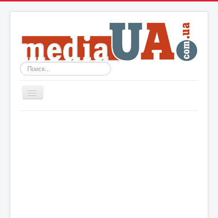
Искать...
Включить/
выключить
навигацию
Новости
Архив
События
Политика
Мир
Шоу-биз
Технологии