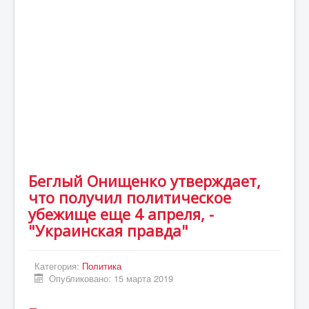
Статьи
Экономика
Киев
Новости Украины
Крым
Спорт
Футбол
Беглый Онищенко утверждает,
Происшествия
что получил политическое
UA
убежище еще 4 апреля, -
"Украинская правда"
ENG
DE
Категория:
Политика
ES
Опубликовано: 15 марта 2019
PL