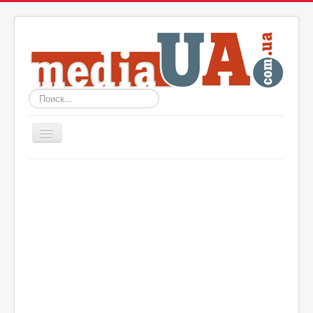
Искать...
Включить/
выключить
навигацию
Новости
Архив
События
Политика
Мир
Шоу-биз
Технологии