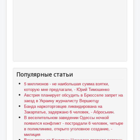
Популярные статьи
5 миллионов - не наибольшая сумма взятки,
которую мне предлагали, - Юрий Тимошенко
Австрия планирует обсудить в Брюсселе запрет на
заезд в Украину журналисту Вершютцу
Банда наркоторговцев ликвидирована на
Закарпатье, задержано 6 человек, - Аброськин.
В веселительном заведении Одессы ночкой
появился конфликт - пострадали 6 человек, четыре
в поликлинике, открыто уголовное создание, -
милиция
Вице-премьер Климпуш-Цинцадзе провела встречу