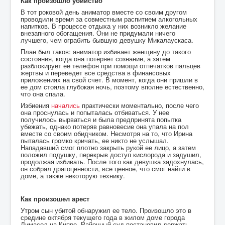
Как произошло убийство
В тот роковой день аниматор вместе со своим другом
проводили время за совместным распитием алкогольных
напитков. В процессе отдыха у них возникло желание
внезапного обогащения. Они не придумали ничего
лучшего, чем ограбить бывшую девушку Микалаускаса.
План был таков: аниматор избивает женщину до такого
состояния, когда она потеряет сознание, а затем
разблокирует ее телефон при помощи отпечатков пальцев
жертвы и переведет все средства в финансовых
приложениях на свой счет. В момент, когда они пришли в
ее дом стояла глубокая ночь, поэтому вполне естественно,
что она спала.
Избиения
начались
практически моментально, после чего
она проснулась и попыталась отбиваться. У нее
получилось вырваться и была предпринята попытка
убежать, однако потеряв равновесие она упала на пол
вместе со своим обидчиком. Несмотря на то, что Ирина
пыталась громко кричать, ее никто не услышал.
Нападавший смог плотно закрыть рукой ее лицо, а затем
положил подушку, перекрыв доступ кислорода и задушил,
продолжая избивать. После того как девушка задохнулась,
он собрал драгоценности, все ценное, что смог найти в
доме, а также некоторую технику.
Как произошел арест
Утром сын убитой обнаружил ее тело. Произошло это в
средине октября текущего года в жилом доме города
Лимасол на Кипре. Районный суд постановил держать