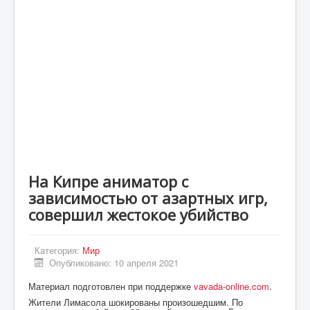
Статьи
Экономика
Киев
Новости Украины
Крым
Спорт
Футбол
На Кипре аниматор с
Происшествия
зависимостью от азартных игр,
UA
совершил жестокое убийство
ENG
Категория:
Мир
DE
Опубликовано: 10 апреля 2021
ES
Материал подготовлен при поддержке
vavada-online.com
.
Жители Лимасола шокированы произошедшим. По
PL