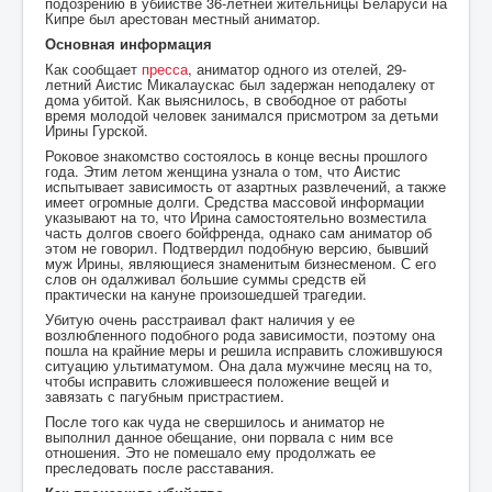
подозрению в убийстве 36-летней жительницы Беларуси на
Кипре был арестован местный аниматор.
Основная информация
Как сообщает
пресса
, аниматор одного из отелей, 29-
летний Аистис Микалаускас был задержан неподалеку от
дома убитой. Как выяснилось, в свободное от работы
время молодой человек занимался присмотром за детьми
Ирины Гурской.
Роковое знакомство состоялось в конце весны прошлого
года. Этим летом женщина узнала о том, что Aистис
испытывает зависимость от азартных развлечений, а также
имеет огромные долги. Средства массовой информации
указывают на то, что Ирина самостоятельно возместила
часть долгов своего бойфренда, однако сам аниматор об
этом не говорил. Подтвердил подобную версию, бывший
муж Ирины, являющиеся знаменитым бизнесменом. С его
слов он одалживал большие суммы средств ей
практически на кануне произошедшей трагедии.
Убитую очень расстраивал факт наличия у ее
возлюбленного подобного рода зависимости, поэтому она
пошла на крайние меры и решила исправить сложившуюся
ситуацию ультиматумом. Она дала мужчине месяц на то,
чтобы исправить сложившееся положение вещей и
завязать с пагубным пристрастием.
После того как чуда не свершилось и аниматор не
выполнил данное обещание, они порвала с ним все
отношения. Это не помешало ему продолжать ее
преследовать после расставания.