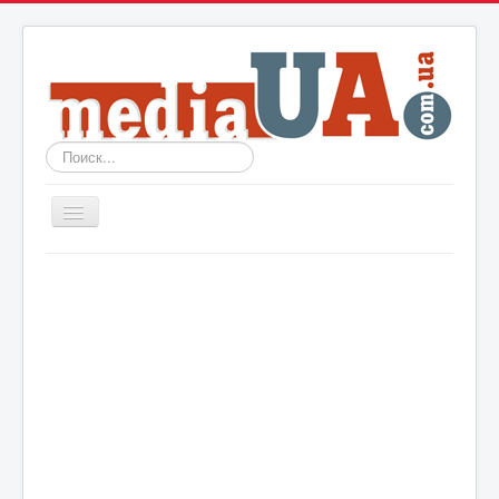
Искать...
Включить/
выключить
навигацию
Новости
Архив
События
Политика
Мир
Шоу-биз
Технологии