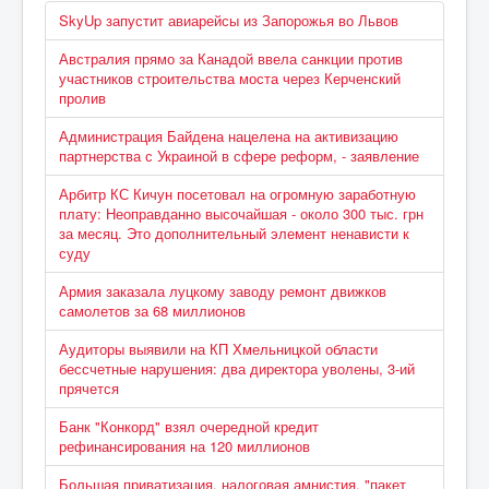
SkyUp запустит авиарейсы из Запорожья во Львов
Австралия прямо за Канадой ввела санкции против
участников строительства моста через Керченский
пролив
Администрация Байдена нацелена на активизацию
партнерства с Украиной в сфере реформ, - заявление
Арбитр КС Кичун посетовал на огромную заработную
плату: Неоправданно высочайшая - около 300 тыс. грн
за месяц. Это дополнительный элемент ненависти к
суду
Армия заказала луцкому заводу ремонт движков
самолетов за 68 миллионов
Аудиторы выявили на КП Хмельницкой области
бессчетные нарушения: два директора уволены, 3-ий
прячется
Банк "Конкорд" взял очередной кредит
рефинансирования на 120 миллионов
Большая приватизация, налоговая амнистия, "пакет