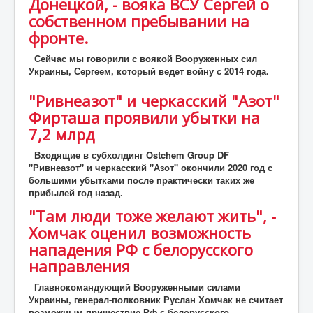
Донецкой, - вояка ВСУ Сергей о
собственном пребывании на
фронте.
Сейчас мы говорили с воякой Вооруженных сил
Украины, Сергеем, который ведет войну с 2014 года.
"Ривнеазот" и черкасский "Азот"
Фирташа проявили убытки на
7,2 млрд
Входящие в субхолдинг Ostchem Group DF
"Ривнеазот" и черкасский "Азот" окончили 2020 год с
большими убытками после практически таких же
прибылей год назад.
"Там люди тоже желают жить", -
Хомчак оценил возможность
нападения РФ с белорусского
направления
Главнокомандующий Вооруженными силами
Украины, генерал-полковник Руслан Хомчак не считает
возможным пришествие Рф с белорусского