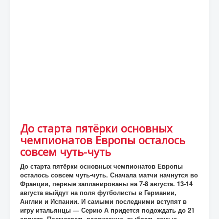
Статьи
Экономика
Киев
Новости Украины
Крым
Спорт
Футбол
До старта пятёрки основных
Происшествия
чемпионатов Европы осталось
UA
совсем чуть-чуть
ENG
До старта пятёрки основных чемпионатов Европы
осталось совсем чуть-чуть. Сначала матчи начнутся во
DE
Франции, первые запланированы на 7-8 августа. 13-14
августа выйдут на поля футболисты в Германии,
ES
Англии и Испании. И самыми последними вступят в
игру итальянцы — Серию А придется подождать до 21
PL
августа. Посмотреть расписание, выбрать самые