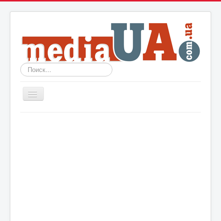
Искать...
Включить/
выключить
навигацию
Новости
Архив
События
Политика
Мир
Шоу-биз
Технологии