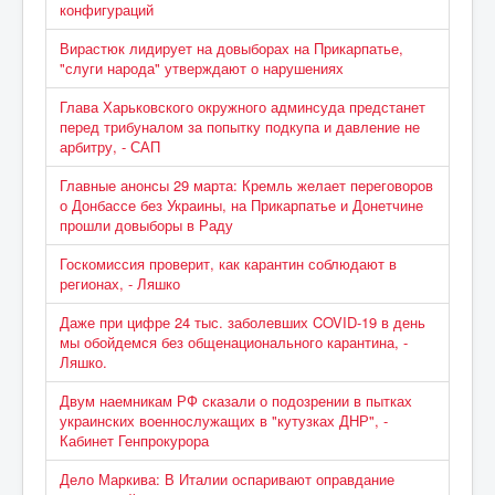
конфигураций
Вирастюк лидирует на довыборах на Прикарпатье,
"слуги народа" утверждают о нарушениях
Глава Харьковского окружного админсуда предстанет
перед трибуналом за попытку подкупа и давление не
арбитру, - САП
Главные анонсы 29 марта: Кремль желает переговоров
о Донбассе без Украины, на Прикарпатье и Донетчине
прошли довыборы в Раду
Госкомиссия проверит, как карантин соблюдают в
регионах, - Ляшко
Даже при цифре 24 тыс. заболевших COVID-19 в день
мы обойдемся без общенационального карантина, -
Ляшко.
Двум наемникам РФ сказали о подозрении в пытках
украинских военнослужащих в "кутузках ДНР", -
Кабинет Генпрокурора
Дело Маркива: В Италии оспаривают оправдание