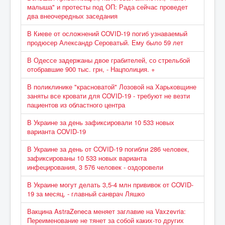
малыша" и протесты под ОП: Рада сейчас проведет
два внеочередных заседания
В Киеве от осложнений COVID-19 погиб узнаваемый
продюсер Александр Сероватый. Ему было 59 лет
В Одессе задержаны двое грабителей, со стрельбой
отобравшие 900 тыс. грн, - Нацполиция. +
В поликлинике "красноватой" Лозовой на Харьковщине
заняты все кровати для COVID-19 - требуют не везти
пациентов из областного центра
В Украине за день зафиксировали 10 533 новых
варианта COVID-19
В Украине за день от COVID-19 погибли 286 человек,
зафиксированы 10 533 новых варианта
инфецирования, 3 576 человек - оздоровели
В Украине могут делать 3,5-4 млн прививок от COVID-
19 за месяц, - главный санврач Ляшко
Вакцина AstraZeneca меняет заглавие на Vaxzevria:
Переименование не тянет за собой каких-то других