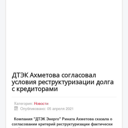
Статьи
Экономика
Киев
Новости Украины
Крым
Спорт
Футбол
ДТЭК Ахметова согласовал
Происшествия
условия реструктуризации долга
UA
с кредиторами
ENG
Категория:
Новости
DE
Опубликовано: 05 апреля 2021
ES
Компания "ДТЭК Энерго" Рината Ахметова сказала о
согласовании критерий реструктуризации фактически
PL