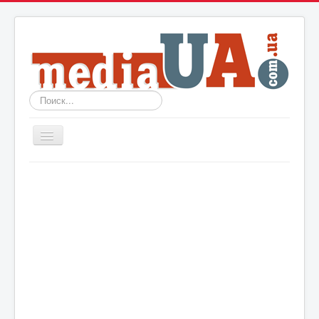
Искать...
Включить/
выключить
навигацию
Новости
Архив
События
Политика
Мир
Шоу-биз
Технологии