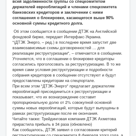
всей задолженности группы со спецкомитетом
держателей еврооблигаций и членами спецкомитета
банковских кредиторов и заключении с ними
соглашения о блокировке, касающегося выше 90%
основной суммы кредитного долга.
Об этом сообщается в сообщении ДТЭК на Английской
фондовой бирже, передает Интерфакс-Украина.
"(ДТЭК Энерго, – ред.) в последнее время запустит две
взаимозависимые схемы договоренностей … для
реализации реструктуризации", – отмечается в сообщении.
Уточняется, что в соглашении о блокировке кредиторы
согласились проголосовать за реструктуризацию. В то же
время сами условия реструктуризации и подробности
собрания кредиторов в сообщении отсутствуют и будут
предоставлены кредиторам на спецпортале.
При всем этом "ДТЭК-Энерго" предлагает держателям
еврооблигаций присоединиться к реструктуризации и
показывает, что их вознаграждение составит
пропорциональную долю от 2% совокупной основной
суммы новых еврооблигаций, которые будут выпущены в
рамках реструктуризации после ее окончания.
Читайте также: Трейдинговая компания ДТЭК Ахметова
прирастила прибыль в 34 раза (обновлено)
Как сообщалось, ДТЭК заявил о согласовании критерий
реструктуризации со спецкомитета 8 февраля этого года, а