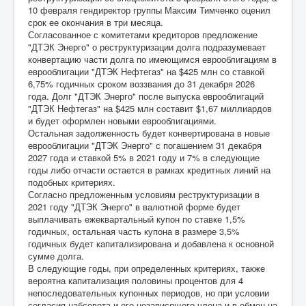
10 февраля гендиректор группы Максим Тимченко оценил
срок ее окончания в три месяца.
Согласованное с комитетами кредиторов предложение
"ДТЭК Энерго" о реструктуризации долга подразумевает
конвертацию части долга по имеющимся еврооблигациям в
еврооблигации "ДТЭК Нефтегаз" на $425 млн со ставкой
6,75% годичных сроком воззвания до 31 декабря 2026
года. Долг "ДТЭК Энерго" после выпуска еврооблигаций
"ДТЭК Нефтегаз" на $425 млн составит $1,67 миллиардов
и будет оформлен новыми еврооблигациями.
Остальная задолженность будет конвертирована в новые
еврооблигации "ДТЭК Энерго" с погашением 31 декабря
2027 года и ставкой 5% в 2021 году и 7% в следующие
годы либо отчасти остается в рамках кредитных линий на
подобных критериях.
Согласно предложенным условиям реструктуризации в
2021 году "ДТЭК Энерго" в валютной форме будет
выплачивать ежеквартальный купон по ставке 1,5%
годичных, остальная часть купона в размере 3,5%
годичных будет капитализирована и добавлена к основной
сумме долга.
В следующие годы, при определенных критериях, также
вероятна капитализация половины процентов для 4
непоследовательных купонных периодов, но при условии
согласия набсовета и его независящего члена и в обмен на