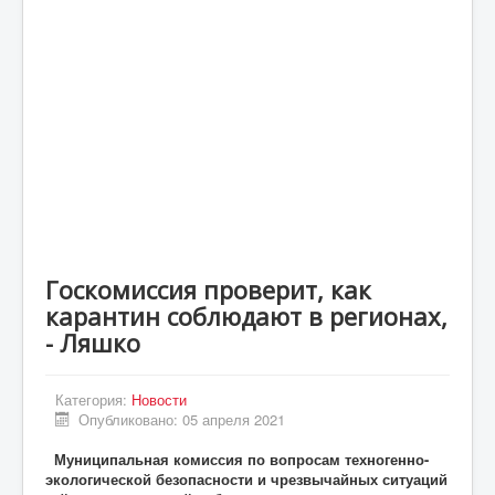
Статьи
Экономика
Киев
Новости Украины
Крым
Спорт
Футбол
Госкомиссия проверит, как
Происшествия
карантин соблюдают в регионах,
UA
- Ляшко
ENG
Категория:
Новости
DE
Опубликовано: 05 апреля 2021
ES
Муниципальная комиссия по вопросам техногенно-
экологической безопасности и чрезвычайных ситуаций
PL