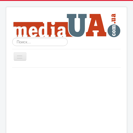
Искать...
Включить/
выключить
навигацию
Новости
Архив
События
Политика
Мир
Шоу-биз
Технологии