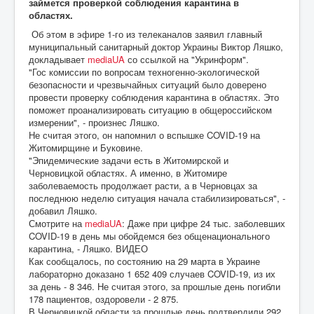
займется проверкой соблюдения карантина в
областях.
Об этом в эфире 1-го из телеканалов заявил главный
муниципальный санитарный доктор Украины Виктор Ляшко,
докладывает
mediaUA
со ссылкой на "Укринформ".
"Гос комиссии по вопросам техногенно-экологической
безопасности и чрезвычайных ситуаций было доверено
провести проверку соблюдения карантина в областях. Это
поможет проанализировать ситуацию в общероссийском
измерении", - произнес Ляшко.
Не считая этого, он напомнил о вспышке COVID-19 на
Житомирщине и Буковине.
"Эпидемические задачи есть в Житомирской и
Черновицкой областях. А именно, в Житомире
заболеваемость продолжает расти, а в Черновцах за
последнюю неделю ситуация начала стабилизироваться", -
добавил Ляшко.
Смотрите на
mediaUA
: Даже при цифре 24 тыс. заболевших
COVID-19 в день мы обойдемся без общенационального
карантина, - Ляшко. ВИДЕО
Как сообщалось, по состоянию на 29 марта в Украине
лабораторно доказано 1 652 409 случаев COVID-19, из их
за день - 8 346. Не считая этого, за прошлые день погибли
178 пациентов, оздоровели - 2 875.
В Черновицкой области за прошлые день подтвердили 292