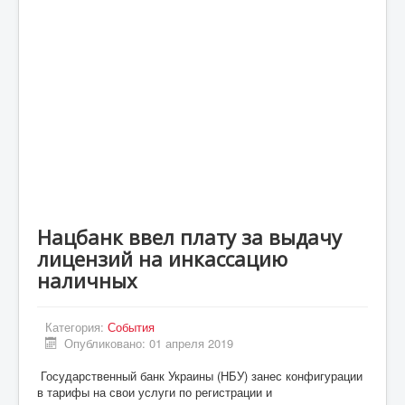
Статьи
Экономика
Киев
Новости Украины
Крым
Спорт
Футбол
Нацбанк ввел плату за выдачу
Происшествия
лицензий на инкассацию
UA
наличных
ENG
Категория:
События
DE
Опубликовано: 01 апреля 2019
ES
Государственный банк Украины (НБУ) занес конфигурации
в тарифы на свои услуги по регистрации и
PL