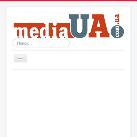
Искать...
Включить/
выключить
навигацию
Новости
Архив
События
Политика
Мир
Шоу-биз
Технологии