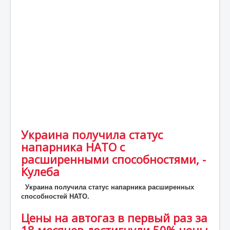
Статьи
Экономика
Киев
Новости Украины
Крым
Спорт
Футбол
Украина получила статус
Происшествия
напарника НАТО с
UA
расширенными способностями, -
Кулеба
ENG
Украина получила статус напарника расширенных
DE
способностей НАТО.
ES
Цены на автогаз в первый раз за
PL