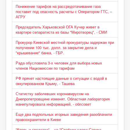
Понижение тарифов на рассредотачивание газа
поставит под опасность расчеты с Оператором ГТС, –
АГРУ
Председатель Харьковской ОГА Кучер живет в
квартире сепаратиста из базы "Миротворец", - СМИ
Прокурор Киевской местной прокуратуры задержан при
получении 100 тыс. долл. за закрытие дела и
"крышевание" банка, - ГБР.
Рада обусловила 3-х человек для выбора новых
членов Нацкомиссии по тарифам
РФ прячет настоящие данные о ситуации с водой в
оккупированном Крыму, - Ташева
Статистку заболевших коронавирусом на
Днепропетровщине изменят. Областная лаборатория
манипулировала информацией, - облсовет
Еще два подпольных игорных заведения разоблачили
правоохранители в Киеве
"Кровь и средства", - на "Свободе слова Савика