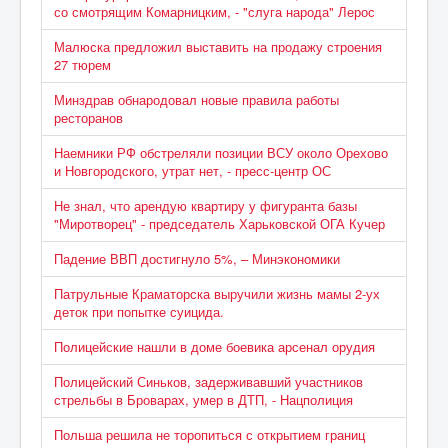
со смотрящим Комарницким, - "слуга народа" Лерос
Малюска предложил выставить на продажу строения
27 тюрем
Минздрав обнародовал новые правила работы
ресторанов
Наемники РФ обстреляли позиции ВСУ около Орехово
и Новгородского, утрат нет, - пресс-центр ОС
Не знал, что арендую квартиру у фигуранта базы
"Миротворец" - председатель Харьковской ОГА Кучер
Падение ВВП достигнуло 5%, – Минэкономики
Патрульные Краматорска выручили жизнь мамы 2-ух
деток при попытке суицида.
Полицейские нашли в доме боевика арсенал орудия
Полицейский Синьков, задерживавший участников
стрельбы в Броварах, умер в ДТП, - Нацполиция
Польша решила не торопиться с открытием границ