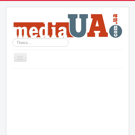
Искать...
Включить/
выключить
навигацию
Новости
Архив
События
Политика
Мир
Шоу-биз
Технологии