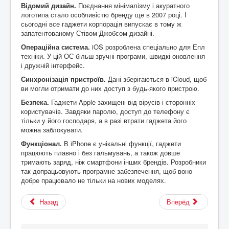
Відомий дизайн.
Поєднання мінімалізму і акуратного
логотипа стало особливістю бренду ще в 2007 році. І
сьогодні все гаджети корпорація випускає в тому ж
запатентованому Стівом Джобсом дизайні.
Операційна система.
iOS розроблена спеціально для Епл
техніки. У цій ОС більш зручні програми, швидкі оновлення
і дружній інтерфейс.
Синхронізація пристроїв.
Дані зберігаються в iCloud, щоб
ви могли отримати до них доступ з будь-якого пристрою.
Безпека.
Гаджети Apple захищені від вірусів і сторонніх
користувачів. Завдяки паролю, доступ до телефону є
тільки у його господаря, а в разі втрати гаджета його
можна заблокувати.
Функціонал.
В iPhone є унікальні функції, гаджети
працюють плавно і без гальмувань, а також довше
тримають заряд, ніж смартфони інших брендів. Розробники
так допрацьовують програмне забезпечення, щоб воно
добре працювало не тільки на нових моделях.
Назад
Вперёд