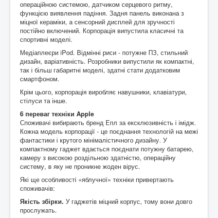
операційною системою, датчиком серцевого ритму,
функцією виявлення падіння. Задня панель виконана з
міцної кераміки, а сенсорний дисплей для зручності
постійно включений. Корпорація випустила класичні та
спортивні моделі.
Медіаплеєри iPod. Відмінні риси - потужне ПЗ, стильний
дизайн, варіативність. Розробники випустили як компактні,
так і більш габаритні моделі, здатні стати додатковим
смартфоном.
Крім цього, корпорація виробляє навушники, клавіатури,
стілуси та інше.
6 переваг техніки Apple
Споживачі вибирають бренд Епл за ексклюзивність і імідж.
Кожна модель корпорації - це поєднання технологій на межі
фантастики і крутого мінімалістичного дизайну. У
компактному гаджет вдається поєднати потужну батарею,
камеру з високою роздільною здатністю, операційну
систему, в яку не проникне жоден вірус.
Які ще особливості «яблучної» техніки привертають
споживачів:
Якість збірки.
У гаджетів міцний корпус, тому вони довго
прослужать.