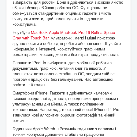
вибирають для роботи. Вони відрізняються високою якістю
збірки і безперебійною роботою ОС. Функціонал не
обмежується стандартними опціями: гаджети вміють
зчитувати жести, щоб налаштувати їх під запити
користувача.
Ноутбуки
MacBook Apple MacBook Pro 16 Retina Space
Gray with Touch Bar
ультратонкі, легкі і міцні пристрою
зручно носити з собою для роботи або навчання. Шукайте
інформацію в інтернеті, користуйтеся графічними
редакторами і мессенджерами без втрат продуктивності.
Планшети iPad. Їх вибирають для мобільної роботи з
документами, графікою, читання книг та іншого. У
планшетах встановлена ​​стабільна ОС, завдяки якій всі
програми працюють без гальмування. Час автономної
роботи - 10 годин.
Смартфони iPhone. Гаджети відрізняються камерами
високої роздільної здатності, передовими процесорами і
ультрасучасним дизайном. А також поліпшеними
технологіями. Наприклад, в останній версії iPhone 11 Pro
з'явилися нові алгоритми обробки фотографії та нічний
режим.
Годинники Apple Watch. «Розумні» годинник з великим і
тонким корпусом доповнені стабільно працюючої