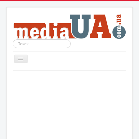
Искать...
Включить/
выключить
навигацию
Новости
Архив
События
Политика
Мир
Шоу-биз
Технологии