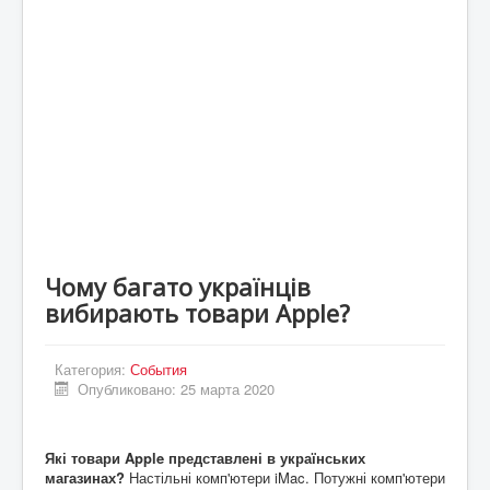
Статьи
Экономика
Киев
Новости Украины
Крым
Спорт
Футбол
Чому багато українців
Происшествия
вибирають товари Apple?
UA
ENG
Категория:
События
Опубликовано: 25 марта 2020
DE
ES
Які товари Apple представлені в українських
магазинах?
Настільні комп'ютери iMac. Потужні комп'ютери
PL