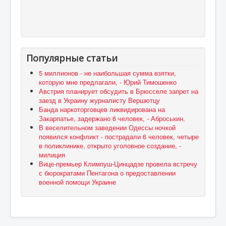
Популярные статьи
5 миллионов - не наибольшая сумма взятки,
которую мне предлагали, - Юрий Тимошенко
Австрия планирует обсудить в Брюсселе запрет на
заезд в Украину журналисту Вершютцу
Банда наркоторговцев ликвидирована на
Закарпатье, задержано 6 человек, - Аброськин.
В веселительном заведении Одессы ночкой
появился конфликт - пострадали 6 человек, четыре
в поликлинике, открыто уголовное создание, -
милиция
Вице-премьер Климпуш-Цинцадзе провела встречу
с бюрократами Пентагона о предоставлении
военной помощи Украине