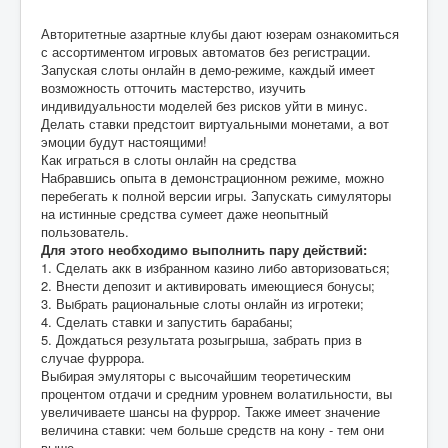
Авторитетные азартные клубы дают юзерам ознакомиться
с ассортиментом игровых автоматов без регистрации.
Запуская слоты онлайн в демо-режиме, каждый имеет
возможность отточить мастерство, изучить
индивидуальности моделей без рисков уйти в минус.
Делать ставки предстоит виртуальными монетами, а вот
эмоции будут настоящими!
Как играться в слоты онлайн на средства
Набравшись опыта в демонстрационном режиме, можно
перебегать к полной версии игры. Запускать симуляторы
на истинные средства сумеет даже неопытный
пользователь.
Для этого необходимо выполнить пару действий:
1. Сделать акк в избранном казино либо авторизоваться;
2. Внести депозит и активировать имеющиеся бонусы;
3. Выбрать рациональные слоты онлайн из игротеки;
4. Сделать ставки и запустить барабаны;
5. Дождаться результата розыгрыша, забрать приз в
случае фуррора.
Выбирая эмуляторы с высочайшим теоретическим
процентом отдачи и средним уровнем волатильности, вы
увеличиваете шансы на фуррор. Также имеет значение
величина ставки: чем больше средств на кону - тем они
выше.