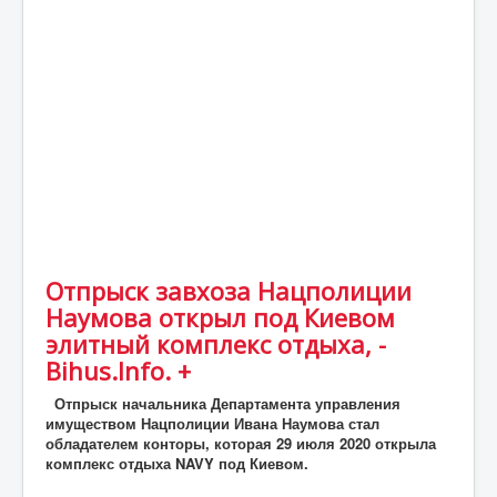
Статьи
Экономика
Киев
Новости Украины
Крым
Спорт
Футбол
Отпрыск завхоза Нацполиции
Происшествия
Наумова открыл под Киевом
UA
элитный комплекс отдыха, -
Bihus.Info. +
ENG
Отпрыск начальника Департамента управления
DE
имуществом Нацполиции Ивана Наумова стал
обладателем конторы, которая 29 июля 2020 открыла
ES
комплекс отдыха NAVY под Киевом.
PL