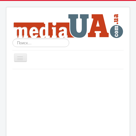
Искать...
Включить/
выключить
навигацию
Новости
Архив
События
Политика
Мир
Шоу-биз
Технологии