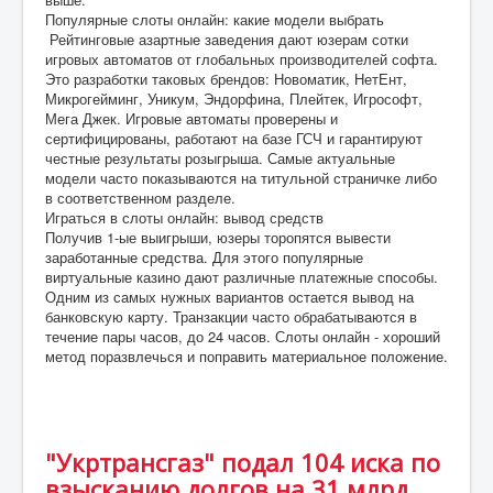
Популярные слоты онлайн: какие модели выбрать
Рейтинговые азартные заведения дают юзерам сотки
игровых автоматов от глобальных производителей софта.
Это разработки таковых брендов: Новоматик, НетЕнт,
Микрогейминг, Уникум, Эндорфина, Плейтек, Игрософт,
Мега Джек. Игровые автоматы проверены и
сертифицированы, работают на базе ГСЧ и гарантируют
честные результаты розыгрыша. Самые актуальные
модели часто показываются на титульной страничке либо
в соответственном разделе.
Играться в слоты онлайн: вывод средств
Получив 1-ые выигрыши, юзеры торопятся вывести
заработанные средства. Для этого популярные
виртуальные казино дают различные платежные способы.
Одним из самых нужных вариантов остается вывод на
банковскую карту. Транзакции часто обрабатываются в
течение пары часов, до 24 часов. Слоты онлайн - хороший
метод поразвлечься и поправить материальное положение.
"Укртрансгаз" подал 104 иска по
взысканию долгов на 31 млрд