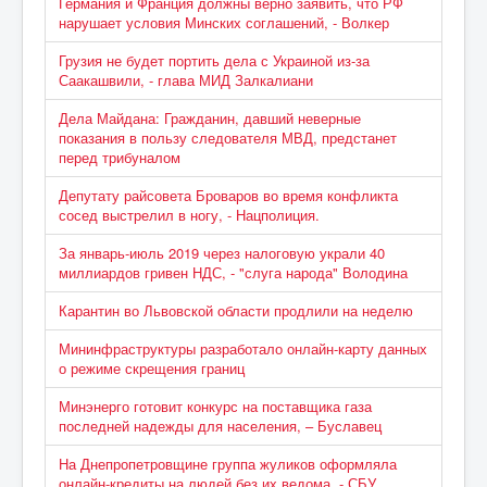
Германия и Франция должны верно заявить, что РФ
нарушает условия Минских соглашений, - Волкер
Грузия не будет портить дела с Украиной из-за
Саакашвили, - глава МИД Залкалиани
Дела Майдана: Гражданин, давший неверные
показания в пользу следователя МВД, предстанет
перед трибуналом
Депутату райсовета Броваров во время конфликта
сосед выстрелил в ногу, - Нацполиция.
За январь-июль 2019 через налоговую украли 40
миллиардов гривен НДС, - "слуга народа" Володина
Карантин во Львовской области продлили на неделю
Мининфраструктуры разработало онлайн-карту данных
о режиме скрещения границ
Минэнерго готовит конкурс на поставщика газа
последней надежды для населения, – Буславец
На Днепропетровщине группа жуликов оформляла
онлайн-кредиты на людей без их ведома, - СБУ.